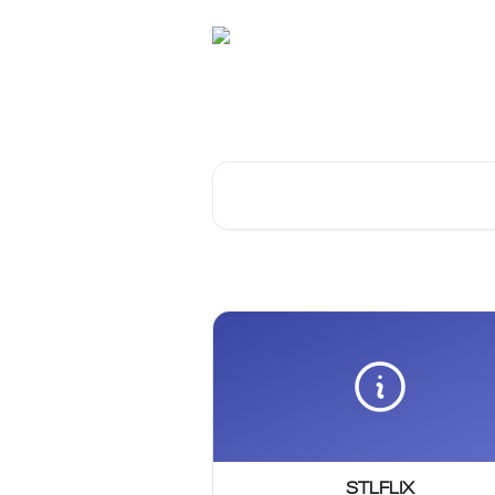
Passar para o conteúdo principal
Como podemos aj
Pesquisar artigos...
STLFLIX